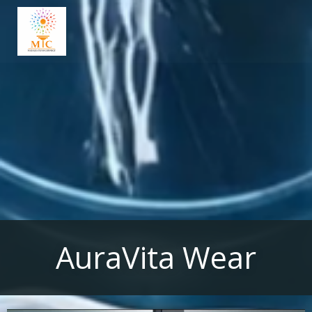
Aller
au
contenu
AuraVita Wear